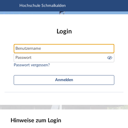
Hochschule Schmalkalden
Hauptnavigation
Login
Hauptinhalt
Fußzeile
Login
Benutzername
Passwort
Passwort vergessen?
Anmelden
Hinweise zum Login