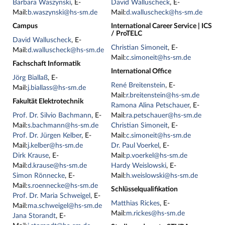
Barbara Waszynski
, E-
David Walluscheck
, E-
Mail:
b.waszynski@hs-sm.de
Mail:
d.walluscheck@hs-sm.de
Campus
International Career Service | ICS
/ ProTELC
David Walluscheck
, E-
Christian Simoneit
, E-
Mail:
d.walluscheck@hs-sm.de
Mail:
c.simoneit@hs-sm.de
Fachschaft Informatik
International Office
Jörg Biallaß
, E-
René Breitenstein
, E-
Mail:
j.biallass@hs-sm.de
Mail:
r.breitenstein@hs-sm.de
Fakultät Elektrotechnik
Ramona Alina Petschauer
, E-
Prof. Dr. Silvio Bachmann
, E-
Mail:
ra.petschauer@hs-sm.de
Mail:
s.bachmann@hs-sm.de
Christian Simoneit
, E-
Prof. Dr. Jürgen Kelber
, E-
Mail:
c.simoneit@hs-sm.de
Mail:
j.kelber@hs-sm.de
Dr. Paul Voerkel
, E-
Dirk Krause
, E-
Mail:
p.voerkel@hs-sm.de
Mail:
d.krause@hs-sm.de
Hardy Weislowski
, E-
Simon Rönnecke
, E-
Mail:
h.weislowski@hs-sm.de
Mail:
s.roennecke@hs-sm.de
Schlüsselqualifikation
Prof. Dr. Maria Schweigel
, E-
Matthias Rickes
, E-
Mail:
ma.schweigel@hs-sm.de
Mail:
m.rickes@hs-sm.de
Jana Storandt
, E-