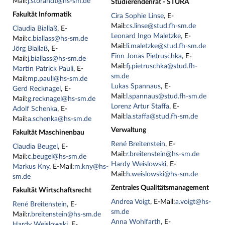
Mail:
j.storandt@hs-sm.de
Studierendenrat - STURA
Fakultät Informatik
Cira Sophie Linse
, E-
Mail:
cs.linse@stud.fh-sm.de
Claudia Biallaß
, E-
Leonard Ingo Maletzke
, E-
Mail:
c.biallass@hs-sm.de
Mail:
li.maletzke@stud.fh-sm.de
Jörg Biallaß
, E-
Finn Jonas Pietruschka
, E-
Mail:
j.biallass@hs-sm.de
Mail:
fj.pietruschka@stud.fh-
Martin Patrick Pauli
, E-
sm.de
Mail:
mp.pauli@hs-sm.de
Lukas Spannaus
, E-
Gerd Recknagel
, E-
Mail:
l.spannaus@stud.fh-sm.de
Mail:
g.recknagel@hs-sm.de
Lorenz Artur Staffa
, E-
Adolf Schenka
, E-
Mail:
la.staffa@stud.fh-sm.de
Mail:
a.schenka@hs-sm.de
Verwaltung
Fakultät Maschinenbau
René Breitenstein
, E-
Claudia Beugel
, E-
Mail:
r.breitenstein@hs-sm.de
Mail:
c.beugel@hs-sm.de
Hardy Weislowski
, E-
Markus Kny
, E-Mail:
m.kny@hs-
Mail:
h.weislowski@hs-sm.de
sm.de
Zentrales Qualitätsmanagement
Fakultät Wirtschaftsrecht
Andrea Voigt
, E-Mail:
a.voigt@hs-
René Breitenstein
, E-
sm.de
Mail:
r.breitenstein@hs-sm.de
Anna Wohlfarth
, E-
Hardy Weislowski
, E-